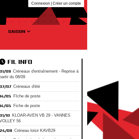
Connexion
|
Créer un compte
SAISON
FIL INFO
01/09
Créneaux d'entraînement - Reprise à
partir du 08/09
07/07
Créneaux d'été
14/05
FIche de poste
14/05
Fiche de poste
01/10
KLOAR-AVEN VB 29 - VANNES
VOLLEY 56
24/09
Créneau loisir KAVB29