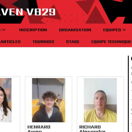
AVEN VB29
B
INSCRIPTION
ORGANISATION
EQUIPES
ARTICLES
TOURNOIS
STAGE
EQUIPE TECHNIQUE
HENRARD
RICHARD
Awen
Alexandre