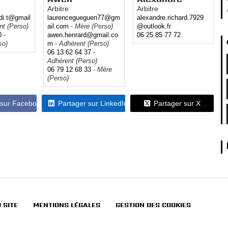
Arbitre
Arbitre
di.t@gmail
laurencegueguen77@gm
alexandre.richard.7929
nt (Perso)
ail.com
-
Mère (Perso)
@outlook.fr
80
-
awen.henrard@gmail.co
06 25 85 77 72
so)
m
-
Adhérent (Perso)
06 13 62 64 37
-
Adhérent (Perso)
06 79 12 68 33
-
Mère
(Perso)
 sur Facebook
Partager sur LinkedIn
Partager sur X
 SITE
MENTIONS LÉGALES
GESTION DES COOKIES