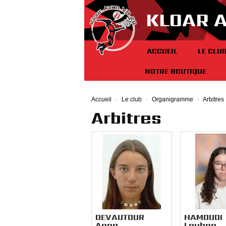
Panneau de gestion des cookies
KLOAR 
ACCUEIL
LE CLU
NOTRE BOUTIQUE
Accueil
Le club
Organigramme
Arbitres
Arbitres
DEVAUTOUR
HAMOUDI
Anna
Loubna