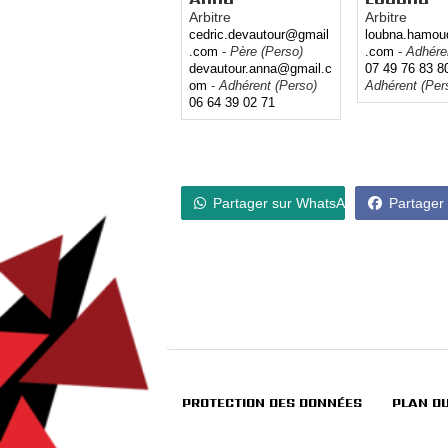
Arbitre
Arbitre
cedric.devautour@gmail
loubna.hamou
.com
-
Père (Perso)
.com
-
Adhére
devautour.anna@gmail.c
07 49 76 83 
om
-
Adhérent (Perso)
Adhérent (Per
06 64 39 02 71
Partager sur WhatsApp
Partager
PROTECTION DES DONNÉES
PLAN DU